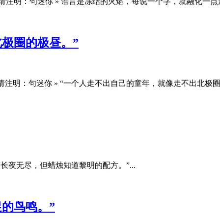
注明：句迷你 » 语言是冻结的火焰，每说一个字，就融化一点沉默
极圈的极昼。”
注明：句迷你 » “一个人走不出自己的童年，就像走不出北极圈的极
“长夜无尽，但蜡烛知道黎明的配方。”...
的鸟鸣。”