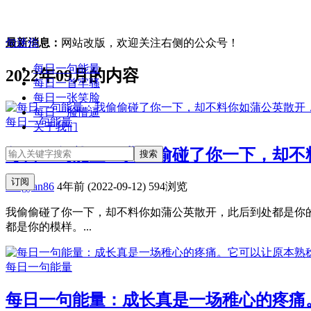
句迷你
最新消息：
网站改版，欢迎关注右侧的公众号！
每日一句能量
2022年09月的内容
每日一首牢骚
每日一张笑脸
每日一脸懵逼
每日一句能量
关于我们
每日一句能量：我偷偷碰了你一下，却不
订阅
zongyan86
4年前 (2022-09-12)
594浏览
我偷偷碰了你一下，却不料你如蒲公英散开，此后到处都是你的
都是你的模样。...
每日一句能量
每日一句能量：成长真是一场稚心的疼痛