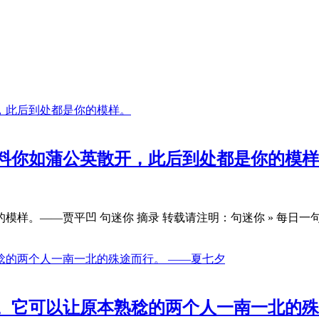
料你如蒲公英散开，此后到处都是你的模样
模样。——贾平凹 句迷你 摘录 转载请注明：句迷你 » 每日
。它可以让原本熟稔的两个人一南一北的殊