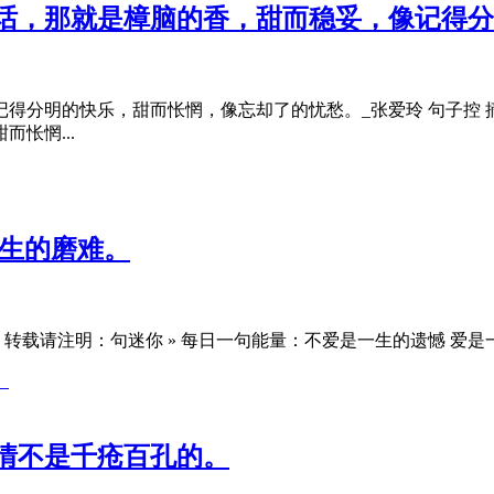
话，那就是樟脑的香，甜而稳妥，像记得分
分明的快乐，甜而怅惘，像忘却了的忧愁。_张爱玲 句子控 摘
怅惘...
一生的磨难。
转载请注明：句迷你 » 每日一句能量：不爱是一生的遗憾 爱是一生
情不是千疮百孔的。