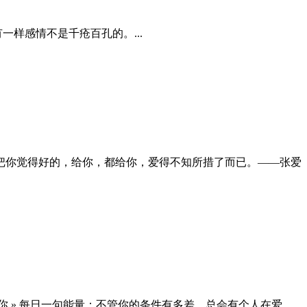
一样感情不是千疮百孔的。...
把你觉得好的，给你，都给你，爱得不知所措了而已。——张爱
你 » 每日一句能量：不管你的条件有多差，总会有个人在爱