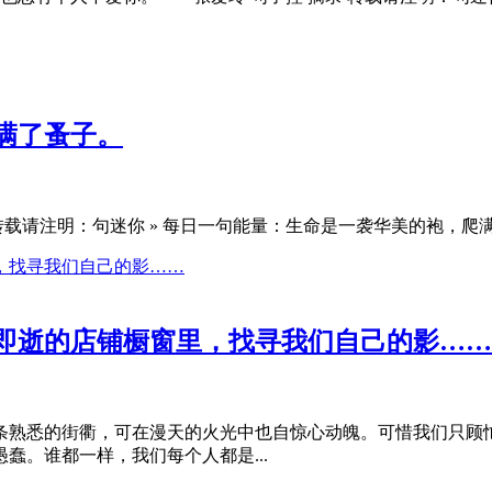
满了蚤子。
载请注明：句迷你 » 每日一句能量：生命是一袭华美的袍，爬满了
即逝的店铺橱窗里，找寻我们自己的影……
条熟悉的街衢，可在漫天的火光中也自惊心动魄。可惜我们只顾
蠢。谁都一样，我们每个人都是...