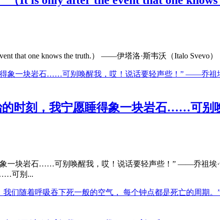
ent that one knows the truth.） ——伊塔洛·斯韦沃（Italo
治的时刻，我宁愿睡得象一块岩石……可别唤
一块岩石……可别唤醒我，哎！说话要轻声些！” ——乔祖埃·卡
可别...