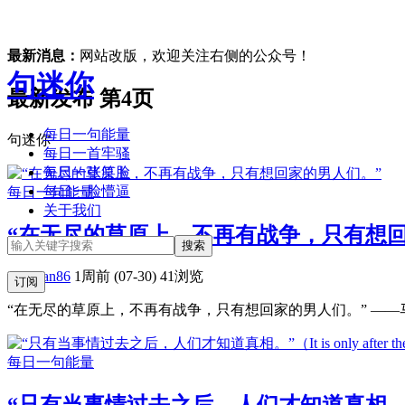
最新消息：
网站改版，欢迎关注右侧的公众号！
句迷你
最新发布 第4页
每日一句能量
句迷你
每日一首牢骚
每日一张笑脸
每日一脸懵逼
每日一句能量
关于我们
“在无尽的草原上，不再有战争，只有想回
zongyan86
1周前 (07-30)
41浏览
订阅
“在无尽的草原上，不再有战争，只有想回家的男人们。” ——马
每日一句能量
“只有当事情过去之后，人们才知道真相。”（It is onl