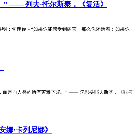
 —— 列夫·托尔斯泰，《复活》
注明：句迷你 » “如果你能感受到痛苦，那么你还活着；如果你
》
跪，而是向人类的所有苦难下跪。” —— 陀思妥耶夫斯基，《罪与
安娜·卡列尼娜》