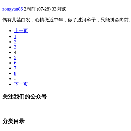
zongyan86
2周前 (07-28)
33浏览
偶有几茎白发，心情微近中年，做了过河卒子，只能拼命向前。—
上一页
1
2
3
4
5
6
7
8
...
下一页
关注我们的公众号
分类目录