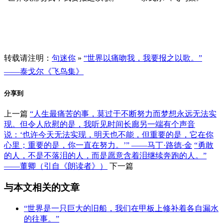
转载请注明：
句迷你
»
“世界以痛吻我，我要报之以歌。”
——泰戈尔《飞鸟集》
分享到
上一篇
“人生最痛苦的事，莫过于不断努力而梦想永远无法实
现。但令人欣慰的是，我听见时间长廊另一端有个声音
说：‘也许今天无法实现，明天也不能，但重要的是，它在你
心里；重要的是，你一直在努力。’” ——马丁·路德·金
“勇敢
的人，不是不落泪的人，而是愿意含着泪继续奔跑的人。”
——董卿（引自《朗读者》）
下一篇
与本文相关的文章
“世界是一只巨大的旧船，我们在甲板上修补着各自漏水
的往事。”