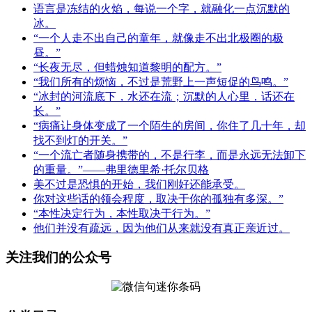
语言是冻结的火焰，每说一个字，就融化一点沉默的
冰。
“一个人走不出自己的童年，就像走不出北极圈的极
昼。”
“长夜无尽，但蜡烛知道黎明的配方。”
“我们所有的烦恼，不过是荒野上一声短促的鸟鸣。”
“冰封的河流底下，水还在流；沉默的人心里，话还在
长。”
“病痛让身体变成了一个陌生的房间，你住了几十年，却
找不到灯的开关。”
“一个流亡者随身携带的，不是行李，而是永远无法卸下
的重量。”——弗里德里希·托尔贝格
美不过是恐惧的开始，我们刚好还能承受。
你对这些话的领会程度，取决于你的孤独有多深。”
“本性决定行为，本性取决于行为。”
他们并没有疏远，因为他们从来就没有真正亲近过。
关注我们的公众号