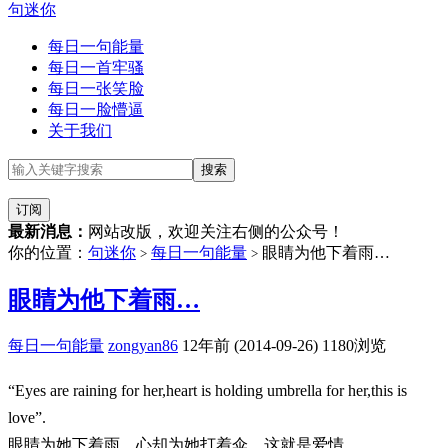
句迷你
每日一句能量
每日一首牢骚
每日一张笑脸
每日一脸懵逼
关于我们
订阅
最新消息：
网站改版，欢迎关注右侧的公众号！
你的位置：
句迷你
每日一句能量
眼睛为他下着雨…
>
>
眼睛为他下着雨…
每日一句能量
zongyan86
12年前 (2014-09-26)
1180浏览
“Eyes are raining for her,heart is holding umbrella for her,this is
love”.
眼睛为她下着雨，心却为她打着伞，这就是爱情。