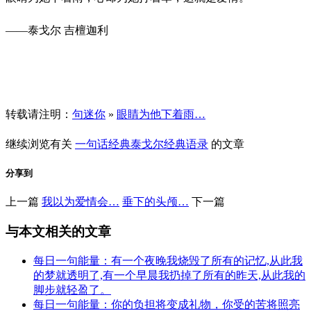
——泰戈尔 吉檀迦利
转载请注明：
句迷你
»
眼睛为他下着雨…
继续浏览有关
一句话经典
泰戈尔
经典语录
的文章
分享到
上一篇
我以为爱情会…
垂下的头颅…
下一篇
与本文相关的文章
每日一句能量：有一个夜晚我烧毁了所有的记忆,从此我
的梦就透明了,有一个早晨我扔掉了所有的昨天,从此我的
脚步就轻盈了。
每日一句能量：你的负担将变成礼物，你受的苦将照亮